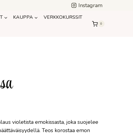
Instagram
T
KAUPPA
VERKKOKURSSIT
0
ssa
laus violetista emokissasta, joka suojelee
 päättäväisyydellä. Teos korostaa emon