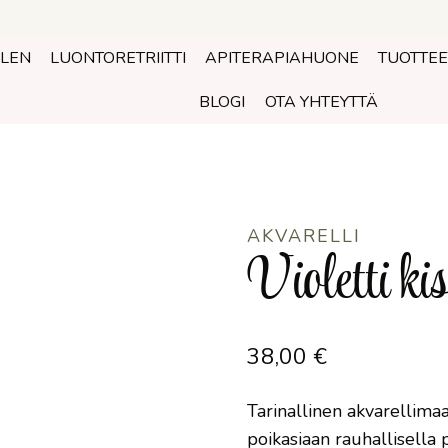
OLEN
LUONTORETRIITTI
APITERAPIAHUONE
TUOTTEE
BLOGI
OTA YHTEYTTÄ
AKVARELLI
Violetti ki
38,00
€
Tarinallinen akvarellimaa
poikasiaan rauhallisella