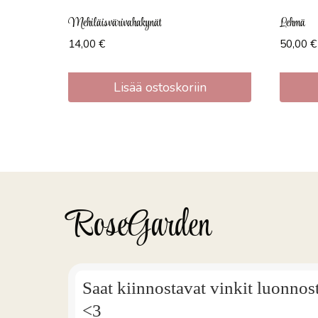
Mehiläisvärivahakynät
Lehmä
14,00
€
50,00
€
Lisää ostoskoriin
RoseGarden
Saat kiinnostavat vinkit luonnos
<3