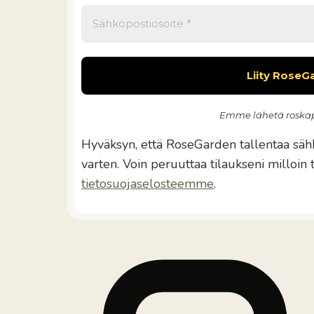
Emme lähetä roskap
Hyväksyn, että RoseGarden tallentaa sähk
varten. Voin peruuttaa tilaukseni milloin
tietosuojaselosteemme
.