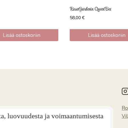
RoseGardenin QueenBee
58,00
€
Lisää ostoskoriin
Lisää ostoskoriin
Ro
ta, luovuudesta ja voimaantumisesta
Vi