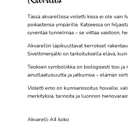
Tässä akvarellissa violetti kissa ei ole va
poikastensa ympärille. Katseessa on hiljaista
syventää tunnelmaa – se viittaa vaistoon, h
Akvarellin läpikuultavat kerrokset rakentava
Siveltimenjälki on tarkoituksella elävä, kui
Teoksen symboliikka on biologisesti tosi ja 
ainutlaatuisuutta ja jatkumoa – elämän siirt
Violetti emo
on kunnianosoitus hoivalle, val
merkityksiä, tarinoita ja luonnon hienovaraist
Akvarelli A4 koko