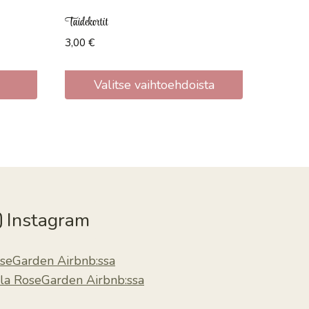
Taidekortit
3,00
€
Valitse vaihtoehdoista
Tällä
tuotteella
on
useampi
muunnelma.
Voit
Instagram
tehdä
valinnat
seGarden Airbnb:ssa
tuotteen
lla RoseGarden Airbnb:ssa
sivulla.