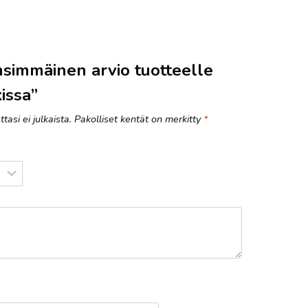
ensimmäinen arvio tuotteelle
kissa”
tasi ei julkaista.
Pakolliset kentät on merkitty
*