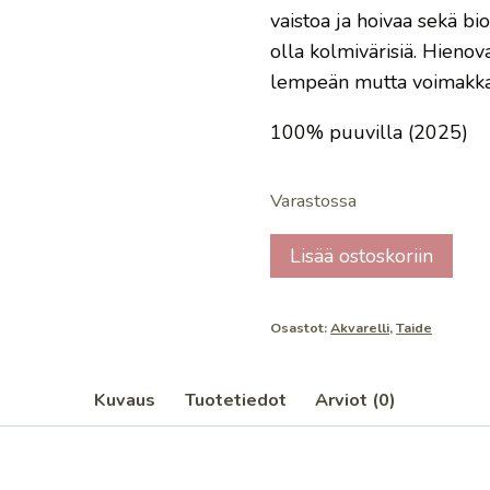
vaistoa ja hoivaa sekä bio
olla kolmivärisiä. Hienov
lempeän mutta voimakk
100% puuvilla (2025)
Varastossa
Violetti
Lisää ostoskoriin
kissa
määrä
Osastot:
Akvarelli
,
Taide
Kuvaus
Tuotetiedot
Arviot (0)