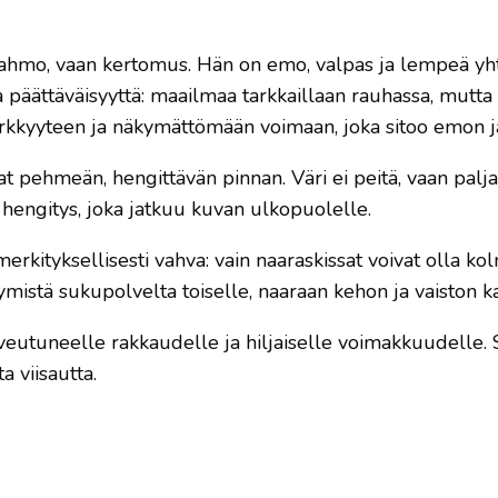
in hahmo, vaan kertomus. Hän on emo, valpas ja lempeä yh
 päättäväisyyttä: maailmaa tarkkaillaan rauhassa, mutta m
erkkyyteen ja näkymättömään voimaan, joka sitoo emon ja
t pehmeän, hengittävän pinnan. Väri ei peitä, vaan palja
n hengitys, joka jatkuu kuvan ulkopuolelle.
merkityksellisesti vahva: vain naaraskissat voivat olla ko
ymistä sukupolvelta toiselle, naaraan kehon ja vaiston ka
veutuneelle rakkaudelle ja hiljaiselle voimakkuudelle. Se
a viisautta.