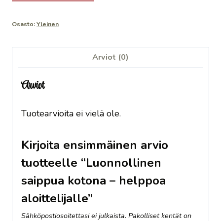
saippua
55,00 €.
38,00 €.
kotona
Osasto:
Yleinen
–
helppoa
aloittelijalle
Arviot (0)
määrä
Arviot
Tuotearvioita ei vielä ole.
Kirjoita ensimmäinen arvio
tuotteelle “Luonnollinen
saippua kotona – helppoa
aloittelijalle”
Sähköpostiosoitettasi ei julkaista.
Pakolliset kentät on