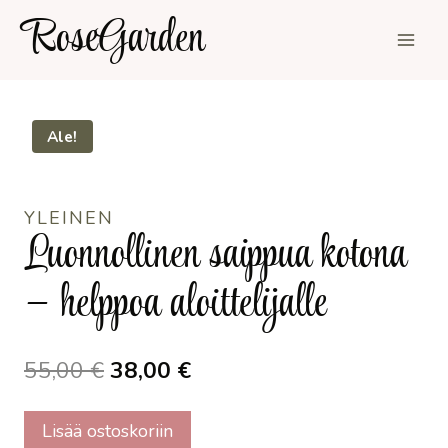
Siirry
RoseGarden
sisältöön
Ale!
YLEINEN
Luonnollinen saippua kotona
– helppoa aloittelijalle
Alkuperäinen
Nykyinen
55,00
€
38,00
€
hinta
hinta
Luonnollinen
Lisää ostoskoriin
oli:
on: