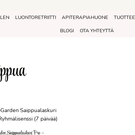
OLEN
LUONTORETRIITTI
APITERAPIAHUONE
TUOTTEE
BLOGI
OTA YHTEYTTÄ
ppua
en Saippualaskuri Pro –