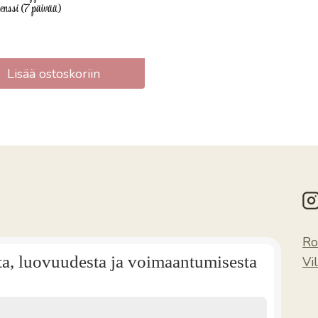
nssi (7 päivää)
Lisää ostoskoriin
Ro
ta, luovuudesta ja voimaantumisesta
Vi