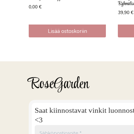
Ryhmälise
0,00
€
39,90
€
Lisää ostoskoriin
RoseGarden
Saat kiinnostavat vinkit luonnos
<3