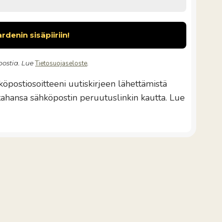
ostia. Lue
Tietosuojaseloste
.
öpostiosoitteeni uutiskirjeen lähettämistä
 tahansa sähköpostin peruutuslinkin kautta. Lue