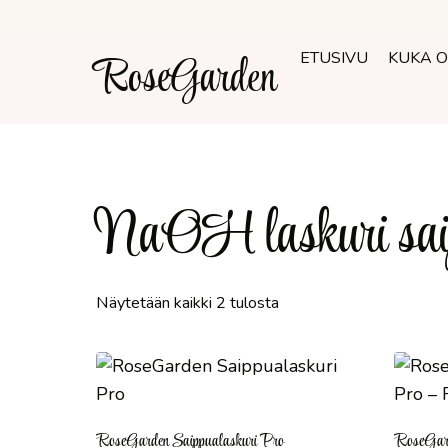
Siirry
sisältöön
RoseGarden
ETUSIVU
KUKA 
NaOH laskuri sai
Näytetään kaikki 2 tulosta
RoseGarden Saippualaskuri Pro
RoseGard