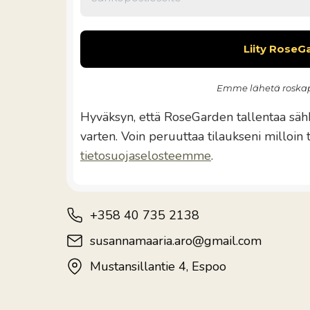
Emme lähetä roskap
Hyväksyn, että RoseGarden tallentaa sähk
varten. Voin peruuttaa tilaukseni milloin
tietosuojaselosteemme
.
+358 40 735 2138
susannamaaria.aro@gmail.com
Mustansillantie 4, Espoo