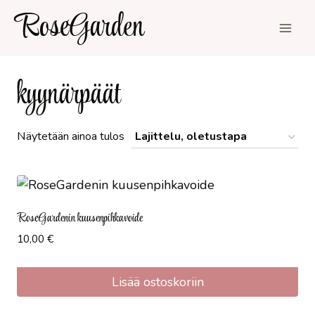
Siirry
RoseGarden
sisältöön
kyynärpäät
Näytetään ainoa tulos
RoseGardenin kuusenpihkavoide
10,00
€
Lisää ostoskoriin