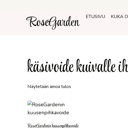
Siirry
sisältöön
RoseGarden
ETUSIVU
KUKA 
käsivoide kuivalle ih
Näytetään ainoa tulos
RoseGardenin kuusenpihkavoide