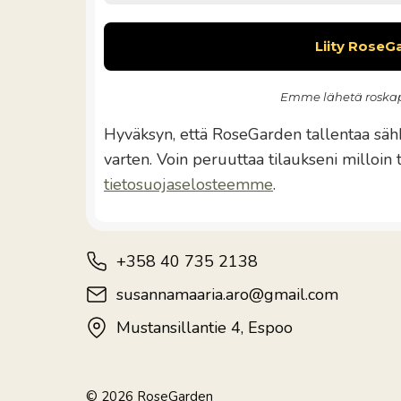
Emme lähetä roskap
Hyväksyn, että RoseGarden tallentaa sähk
varten. Voin peruuttaa tilaukseni milloin
tietosuojaselosteemme
.
+358 40 735 2138
susannamaaria.aro@gmail.com
Mustansillantie 4, Espoo
© 2026 RoseGarden