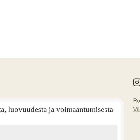
Ro
ta, luovuudesta ja voimaantumisesta
Vi