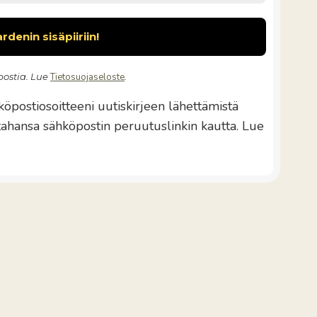
ostia. Lue
Tietosuojaseloste
.
öpostiosoitteeni uutiskirjeen lähettämistä
 tahansa sähköpostin peruutuslinkin kautta. Lue