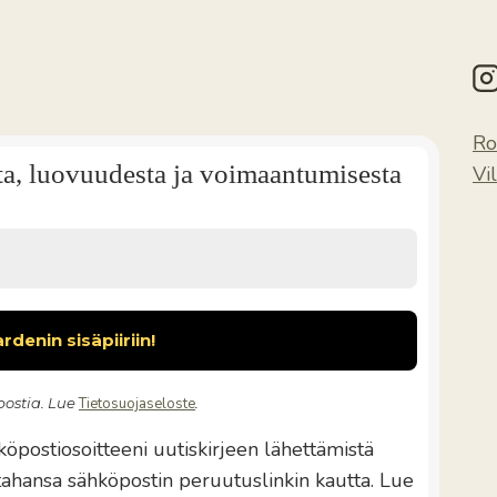
Ro
ta, luovuudesta ja voimaantumisesta
Vi
ostia. Lue
Tietosuojaseloste
.
öpostiosoitteeni uutiskirjeen lähettämistä
 tahansa sähköpostin peruutuslinkin kautta. Lue