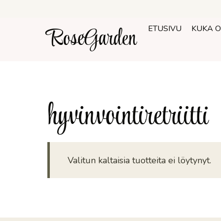
Siirry
sisältöön
RoseGarden
ETUSIVU
KUKA 
hyvinvointiretriitti
Valitun kaltaisia tuotteita ei löytynyt.