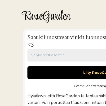
RoseGarden
Saat kiinnostavat vinkit luonnos
<3
Emme lähetä roskap
Hyväksyn, että RoseGarden tallentaa sähk
varten. Voin peruuttaa tilaukseni milloin