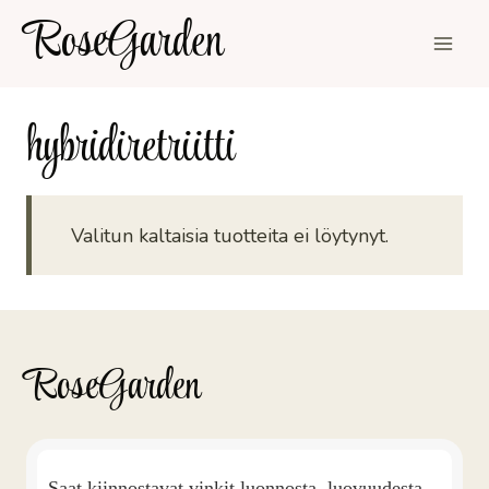
Siirry
RoseGarden
sisältöön
hybridiretriitti
Valitun kaltaisia tuotteita ei löytynyt.
RoseGarden
Saat kiinnostavat vinkit luonnosta, luovuudesta