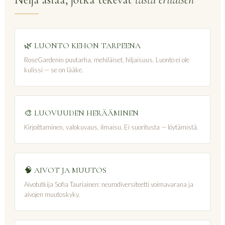
🌿 LUONTO KEHON TARPEENA
RoseGardenin puutarha, mehiläiset, hiljaisuus. Luonto ei ole
kulissi — se on lääke.
🎨 LUOVUUDEN HERÄÄMINEN
Kirjoittaminen, valokuvaus, ilmaisu. Ei suoritusta — löytämistä.
🧠 AIVOT JA MUUTOS
Aivotutkija Sofia Tauriainen: neurodiversiteetti voimavarana ja
aivojen muutoskyky.