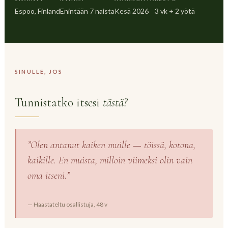
Espoo, Finland
Enintään 7 naista
Kesä 2026
3 vk + 2 yötä
SINULLE, JOS
Tunnistatko itsesi
tästä?
”Olen antanut kaiken muille — töissä, kotona,
kaikille. En muista, milloin viimeksi olin vain
oma itseni.”
— Haastateltu osallistuja, 48 v