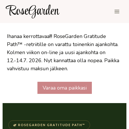
Siirry
RoseGarden
sisältöön
Ihanaa kerrottavaa!!! RoseGarden Gratitude
Path™ -retriitille on varattu toinenkin ajankohta.
Kolmen viikon on-line ja uusi ajankohta on
12.-14.7. 2026. Nyt kannattaa olla nopea. Paikka
vahvistuu maksun jälkeen.
Varaa oma paikkasi
🌿 ROSEGARDEN GRATITUDE PATH™