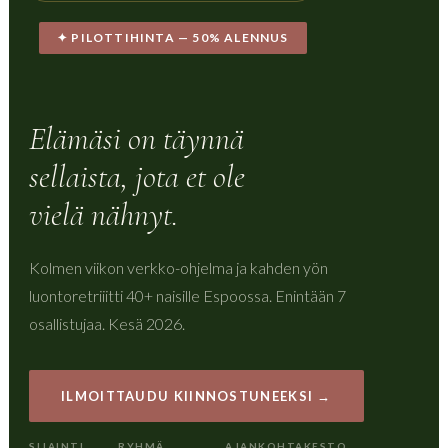
✦ PILOTTIHINTA — 50% ALENNUS
Elämäsi on täynnä
sellaista, jota et ole
vielä nähnyt.
Kolmen viikon verkko-ohjelma ja kahden yön
luontoretriiitti 40+ naisille Espoossa. Enintään 7
osallistujaa. Kesä 2026.
ILMOITTAUDU KIINNOSTUNEEKSI →
SIJAINTI
RYHMÄ
AJANKOHTA
KESTO