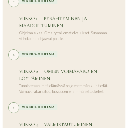
1
VERKKO-OHJELMA
VIIKKO 1 — PYSÄHTYMINEN JA
MAADOITTUMINEN
Ohjelma alkaa. Oma rytmi, omat oivallukset. Susannan
videotarinat ohjaavat polulle.
2
VERKKO-OHJELMA
VIIKKO 2 — OMIEN VOIMAVAROJEN
LÖYTÄMINEN
Tunnistetaan, mitä elämässä on jo enemmän kuin tiedät.
Voimavarakartoitus, luovuuden ensimmäiset askeleet.
3
VERKKO-OHJELMA
VIIKKO 3 — VALMISTAUTUMINEN