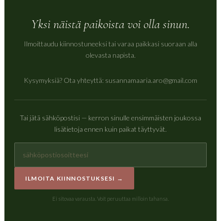
Yksi näistä paikoista voi olla sinun.
Ilmoittaudu kiinnostuneeksi tai varaa paikkasi suoraan alla
olevasta napista.
Kysymyksiä? Ota yhteyttä: susannamaaria.aro@gmail.com
Tai jätä sähköpostisi — kerron sinulle ensimmäisten joukossa
lisätietoja ennen kuin paikat täyttyvät.
ILMOITA KIINNOSTUKSESI →
Ei sitovaa varausta. Voit peruuttaa milloin tahansa.