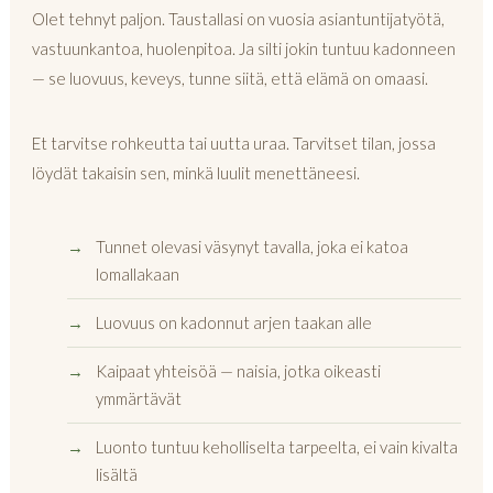
Olet tehnyt paljon. Taustallasi on vuosia asiantuntijatyötä,
vastuunkantoa, huolenpitoa. Ja silti jokin tuntuu kadonneen
— se luovuus, keveys, tunne siitä, että elämä on omaasi.
Et tarvitse rohkeutta tai uutta uraa. Tarvitset tilan, jossa
löydät takaisin sen, minkä luulit menettäneesi.
Tunnet olevasi väsynyt tavalla, joka ei katoa
lomallakaan
Luovuus on kadonnut arjen taakan alle
Kaipaat yhteisöä — naisia, jotka oikeasti
ymmärtävät
Luonto tuntuu keholliselta tarpeelta, ei vain kivalta
lisältä