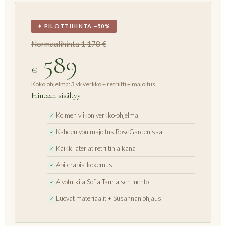
✦ PILOTTIHINTA −50%
Normaalihinta 1 178 €
589
€
Koko ohjelma: 3 vk verkko + retriitti + majoitus
Hintaan sisältyy
Kolmen viikon verkko-ohjelma
✓
Kahden yön majoitus RoseGardenissa
✓
Kaikki ateriat retriitin aikana
✓
Apiterapia-kokemus
✓
Aivotutkija Sofia Tauriaisen luento
✓
Luovat materiaalit + Susannan ohjaus
✓