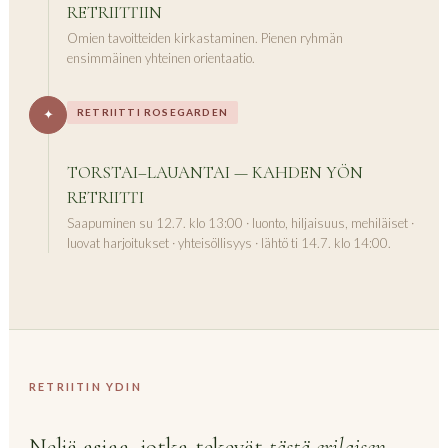
RETRIITTIIN
Omien tavoitteiden kirkastaminen. Pienen ryhmän
ensimmäinen yhteinen orientaatio.
RETRIITTI ROSEGARDEN
✦
TORSTAI–LAUANTAI — KAHDEN YÖN
RETRIITTI
Saapuminen su 12.7. klo 13:00 · luonto, hiljaisuus, mehiläiset ·
luovat harjoitukset · yhteisöllisyys · lähtö ti 14.7. klo 14:00.
RETRIITIN YDIN
Neljä asiaa, jotka tekevät
tästä erilaisen