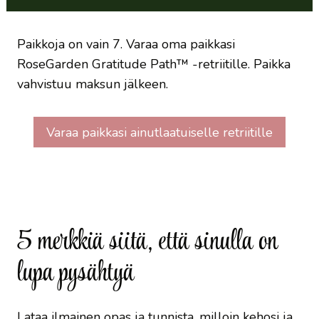
Paikkoja on vain 7. Varaa oma paikkasi
RoseGarden Gratitude Path™ -retriitille. Paikka
vahvistuu maksun jälkeen.
Varaa paikkasi ainutlaatuiselle retriitille
5 merkkiä siitä, että sinulla on
lupa pysähtyä
Lataa ilmainen opas ja tunnista, milloin kehosi ja