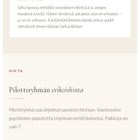
Sofia luennoi retriitillä neurodiversiteetistä ja aivojen
muutoskyvystä. Hänen viestinsä: jokainen aivo on erilainen —
ja se on vahvuus. Käytännönläheinen luento antaa uudet
silmälasit oman elämän tarkasteluun.
HINTA
Pilottiryhmän
erikoishinta
Pilottiryhmä saa ohjelman puoleen hintaan. Vastineeksi
pyydämme palautetta ohjelman kehittämiseksi. Paikkoja on
vain 7.