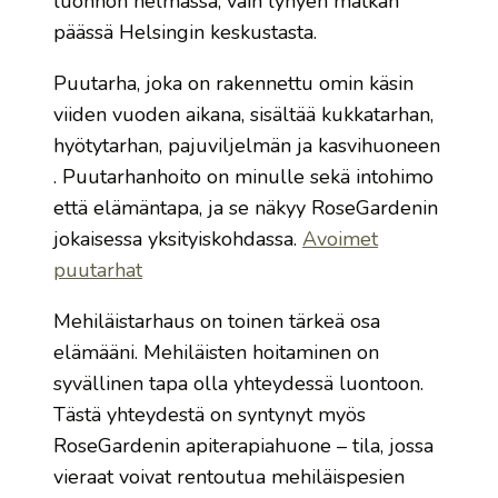
luonnon helmassa, vain lyhyen matkan
päässä Helsingin keskustasta.
Puutarha, joka on rakennettu omin käsin
viiden vuoden aikana, sisältää kukkatarhan,
hyötytarhan, pajuviljelmän ja kasvihuoneen
. Puutarhanhoito on minulle sekä intohimo
että elämäntapa, ja se näkyy RoseGardenin
jokaisessa yksityiskohdassa.​
Avoimet
puutarhat
Mehiläistarhaus on toinen tärkeä osa
elämääni. Mehiläisten hoitaminen on
syvällinen tapa olla yhteydessä luontoon.
Tästä yhteydestä on syntynyt myös
RoseGardenin apiterapiahuone – tila, jossa
vieraat voivat rentoutua mehiläispesien