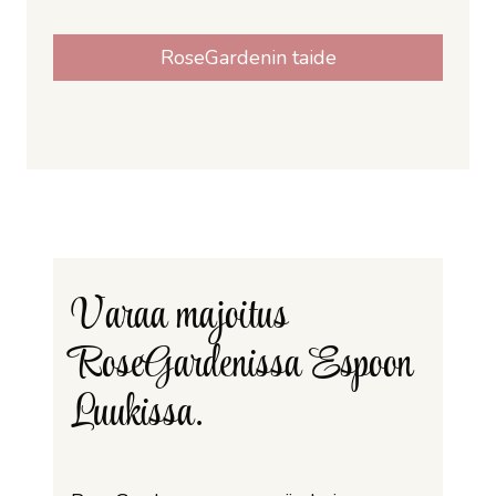
RoseGardenin taide
Varaa majoitus
RoseGardenissa Espoon
Luukissa.