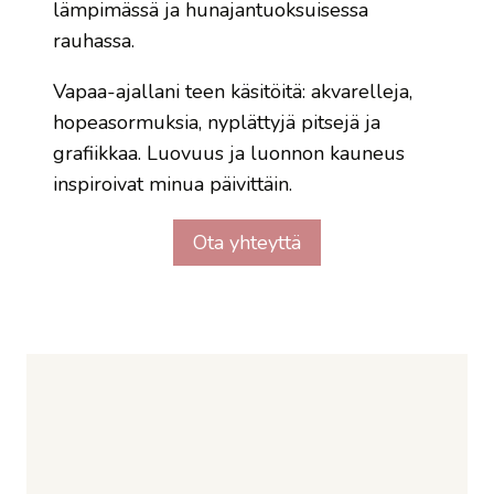
lämpimässä ja hunajantuoksuisessa
rauhassa.​
Vapaa-ajallani teen käsitöitä: akvarelleja,
hopeasormuksia, nyplättyjä pitsejä ja
grafiikkaa. Luovuus ja luonnon kauneus
inspiroivat minua päivittäin.​
Ota yhteyttä