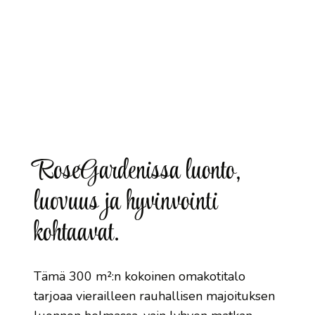
RoseGardenissa luonto,
luovuus ja hyvinvointi
kohtaavat.
Tämä 300 m²:n kokoinen omakotitalo
tarjoaa vierailleen rauhallisen majoituksen