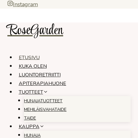
Siirry
Instagram
sisältöön
RoseGarden
ETUSIVU
KUKA OLEN
LUONTORETRIITTI
APITERAPIAHUONE
TUOTTEET
HUNAJATUOTTEET
MEHILÄISVAHATAIDE
TAIDE
KAUPPA
HUNAJA