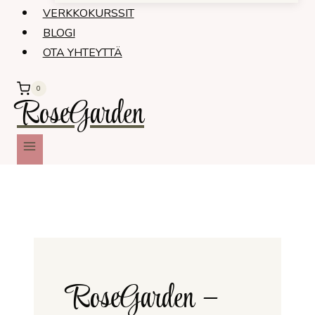
VERKKOKURSSIT
BLOGI
OTA YHTEYTTÄ
0
RoseGarden
RoseGarden –