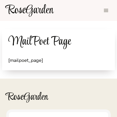
Siirry
RoseGarden
sisältöön
MailPoet Page
[mailpoet_page]
RoseGarden